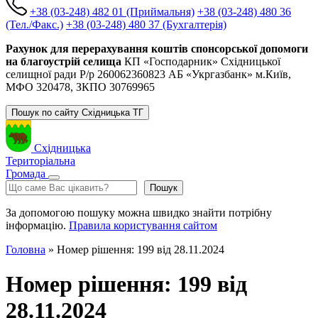
+38 (03-248) 482 01 (Приймальня)
+38 (03-248) 480 36
(Тел./Факс.)
+38 (03-248) 480 37 (Бухгалтерія)
Рахунок для перерахування коштів спонсорської допомоги
на благоустрій селища
КП «Господарник» Східницької
селищної ради Р/р 260062360823 АБ «Укргазбанк» м.Київ,
МФО 320478, ЗКПО 30769965
Пошук по сайту Східницька ТГ
Східницька
Територіальна
Громада
Пошук
Пошук
За допомогою пошуку можна швидко знайти потрібну
інформацію.
Правила користування сайтом
Головна
»
Номер рішення: 199 від 28.11.2024
Номер рішення: 199 від
28.11.2024