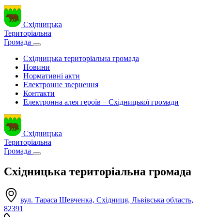
Східницька
Територіальна
Громада
Східницька територіальна громада
Новини
Нормативні акти
Електронне звернення
Контакти
Електронна алея героїв – Східницької громади
Східницька
Територіальна
Громада
Східницька територіальна громада
вул. Тараса Шевченка, Східниця, Львівська область,
82391