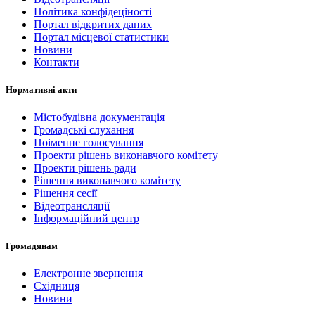
Політика конфідеціності
Портал відкритих даних
Портал місцевої статистики
Новини
Контакти
Нормативні акти
Містобудівна документація
Громадські слухання
Поіменне голосування
Проекти рішень виконавчого комітету
Проекти рішень ради
Рішення виконавчого комітету
Рішення сесії
Відеотрансляції
Інформаційний центр
Громадянам
Електронне звернення
Східниця
Новини