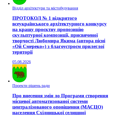
Відділ архітектури та містобудування
ПРОТОКОЛ № 1 відкритого
всеукраїнського архітектурного конкурсу
на кращу проєктну пропозицію
скульптурної композиції, присвяченої
творчості Любомира Якима (автора пісні
«Ой Смереко») з благоустроєм прилеглої
території
05.08.2026
Проекти рішень ради
Про внесення змін до Програми створення
місцевої автоматизованої системи
централізованого оповіщення (МАСЦО)
населення Східницької селищної