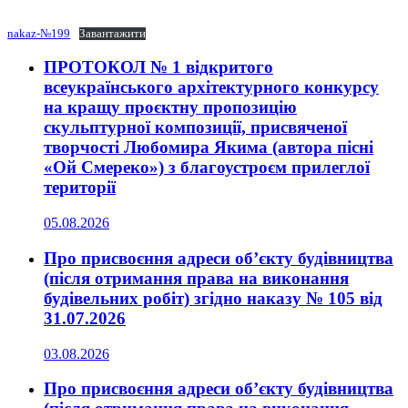
nakaz-№199
Завантажити
ПРОТОКОЛ № 1 відкритого
всеукраїнського архітектурного конкурсу
на кращу проєктну пропозицію
скульптурної композиції, присвяченої
творчості Любомира Якима (автора пісні
«Ой Смереко») з благоустроєм прилеглої
території
05.08.2026
Про присвоєння адреси об’єкту будівництва
(після отримання права на виконання
будівельних робіт) згідно наказу № 105 від
31.07.2026
03.08.2026
Про присвоєння адреси об’єкту будівництва