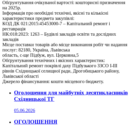
Обґрунтування очікуваної вартості: кошторисні призначення
на 2025р.
Інформація про необхідні технічні, якісні та кількісні
характеристики предмета закупівлі:
КОД ДК 021:2015:45453000-7 – Капітальний ремонт і
реставрація
НК:018:2023: 1263 – Будівлі закладів освіти та дослідних
закладів
Місце поставки товарів або місце виконання робіт чи надання
послуг: 82180, Україна, Львівська
область, с-ще Підбуж, вул. Церковна,5
Обґрунтування технічних і якісних характеристик:
Капітальний ремонт покрівлі даху Підбузького ЗЗСО I-III
рівнів Східницької селищної ради, Дрогобицького району,
Львівської області
Джерело фінансування: кошти місцевого бюджету.
Оголошення для майбутніх десятикласників
Східницької ТГ
05.06.2026
ОГОЛОШЕННЯ