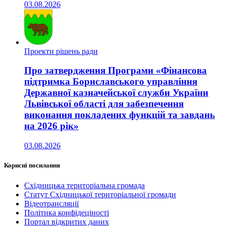
03.08.2026
Проекти рішень ради
Про затвердження Програми «Фінансова
підтримка Бориславського управління
Державної казначейської служби України
Львівської області для забезпечення
виконання покладених функцій та завдань
на 2026 рік»
03.08.2026
Корисні посилання
Східницька територіальна громада
Статут Східницької територіальної громади
Відеотрансляції
Політика конфідеціності
Портал відкритих даних