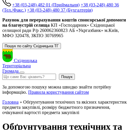
+38 (03-248) 482 01 (Приймальня)
+38 (03-248) 480 36
(Тел./Факс.)
+38 (03-248) 480 37 (Бухгалтерія)
Рахунок для перерахування коштів спонсорської допомоги
на благоустрій селища
КП «Господарник» Східницької
селищної ради Р/р 260062360823 АБ «Укргазбанк» м.Київ,
МФО 320478, ЗКПО 30769965
Пошук по сайту Східницька ТГ
Східницька
Територіальна
Громада
Пошук
Пошук
За допомогою пошуку можна швидко знайти потрібну
інформацію.
Правила користування сайтом
Головна
»
Обґрунтування технічних та якісних характеристик
предмета закупівлі, розміру бюджетного призначення,
очікуваної вартості предмета закупівлі
Обґрунтування технічних та