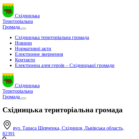
Східницька
Територіальна
Громада
Східницька територіальна громада
Новини
Нормативні акти
Електронне звернення
Контакти
Електронна алея героїв – Східницької громади
Східницька
Територіальна
Громада
Східницька територіальна громада
вул. Тараса Шевченка, Східниця, Львівська область,
82391