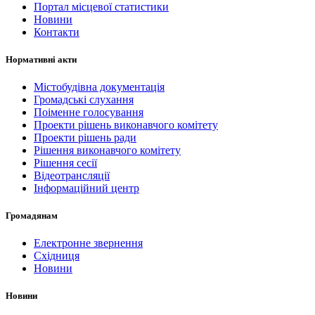
Портал місцевої статистики
Новини
Контакти
Нормативні акти
Містобудівна документація
Громадські слухання
Поіменне голосування
Проекти рішень виконавчого комітету
Проекти рішень ради
Рішення виконавчого комітету
Рішення сесії
Відеотрансляції
Інформаційний центр
Громадянам
Електронне звернення
Східниця
Новини
Новини