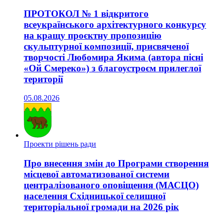
ПРОТОКОЛ № 1 відкритого
всеукраїнського архітектурного конкурсу
на кращу проєктну пропозицію
скульптурної композиції, присвяченої
творчості Любомира Якима (автора пісні
«Ой Смереко») з благоустроєм прилеглої
території
05.08.2026
Проекти рішень ради
Про внесення змін до Програми створення
місцевої автоматизованої системи
централізованого оповіщення (МАСЦО)
населення Східницької селищної
територіальної громади на 2026 рік