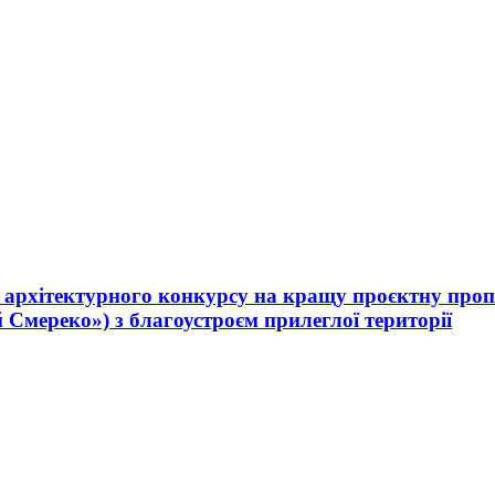
рхітектурного конкурсу на кращу проєктну пропо
Смереко») з благоустроєм прилеглої території