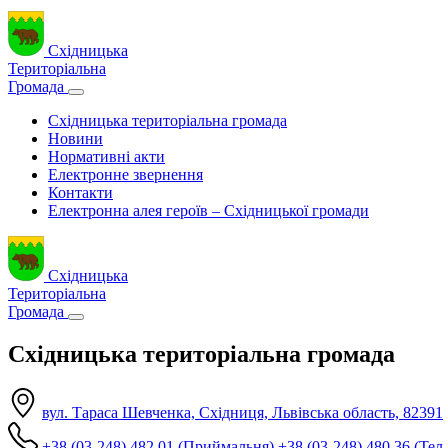
Східницька
Територіальна
Громада
Східницька територіальна громада
Новини
Нормативні акти
Електронне звернення
Контакти
Електронна алея героїв – Східницької громади
Східницька
Територіальна
Громада
Східницька територіальна громада
вул. Тараса Шевченка, Східниця, Львівська область, 82391
+38 (03-248) 482 01 (Приймальня)
+38 (03-248) 480 36 (Тел.