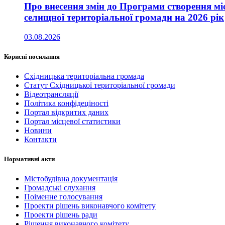
Про внесення змін до Програми створення мі
селищної територіальної громади на 2026 рік
03.08.2026
Корисні посилання
Східницька територіальна громада
Статут Східницької територіальної громади
Відеотрансляції
Політика конфідеціності
Портал відкритих даних
Портал місцевої статистики
Новини
Контакти
Нормативні акти
Містобудівна документація
Громадські слухання
Поіменне голосування
Проекти рішень виконавчого комітету
Проекти рішень ради
Рішення виконавчого комітету