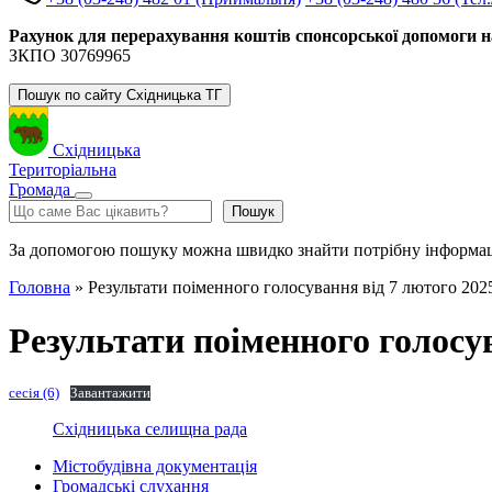
Рахунок для перерахування коштів спонсорської допомоги н
ЗКПО 30769965
Пошук по сайту Східницька ТГ
Східницька
Територіальна
Громада
Пошук
Пошук
За допомогою пошуку можна швидко знайти потрібну інформа
Головна
»
Результати поіменного голосування від 7 лютого 202
Результати поіменного голосу
сесія (6)
Завантажити
Східницька селищна рада
Містобудівна документація
Громадські слухання