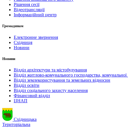
Рішення сесії
Відеотрансляції
Інформаційний центр
Громадянам
Електронне звернення
Східниця
Новини
Новини
Відділ архітектури та містобудування
Відділ житлово-комунального господарства, комунальної 
Відділ землекористування та земельних відносин
Відділ освіти
Відділ соціального захисту населення
Фінансовий відділ
ЦНАП
Східницька
Територіальна