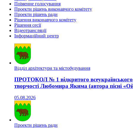
Поіменне голосування
Проекти рішень виконавчого комітету
Проекти рішень ради
Рішення виконавчого комітету
Рішення сесії
Відеотрансляції
Інформаційний центр
Відділ архітектури та містобудування
ПРОТОКОЛ № 1 відкритого всеукраїнського а
творчості Любомира Якима (автора пісні «Ой 
05.08.2026
Проекти рішень ради