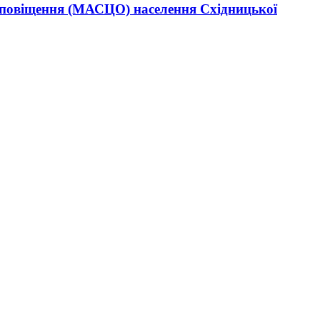
 оповіщення (МАСЦО) населення Східницької