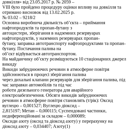
довкілля» від 23.05.2017 р. № 2059 –
VIII було пройдено процедуру оцінки впливу на довкілля та
отримано висновок від 13.02.2025 р.
№ 03.02 – 9218/2
Основна виробнича діяльність об’єкта – приймання
нафтопродуктів та пропан-бутану з
автоцистерн, зберігання в надземних резервуарах
нафтопродуктів, у наземних резервуарах пропан-
бутану, заправка автотранспорту нафтопродуктами та пропан-
бутану. Постачання палива на
об’єкт відбувається автотранспортом.
На майданчику об’єкту розміщуються 10 стаціонарних джерел
викиду
Викиди забруднюючих речовин в атмосферне повітря
здійснюються в процесі зберігання палива
через дихальні клапани резервуарів для зберігання палива, під
час заправки автомобілів та під час
роботи дизельного генератора для аварійного
електрозабезпечення. Обсяги викидів забруднюючих
речовин в атмосферне повітря становлять (т/рік): Оксид
вуглецю – 0,001527; Вуглецю діоксид –
2,815197; Метан – 0,000115; Суспендовані частинки,
недиференційовані за складом – 0,000089;
Оксиди азоту (оксид та діоксид азоту) у перерахунку на
діоксид азоту – 0,034407; Азоту(1)