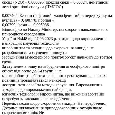
оксид (N2O) – 0,000096, діоксид сірки – 0,00324, неметанові
леткі органічні сполуки (НМЛОС)
0,007465, Бензин (нафтовий, малосірчистий, в перерахунку на
вуглець) – 0,498778, пропан –
0,00399, бутан – . 0,005986.
Відповідно до Наказу Міністерства охорони навколишнього
природного середовища
України №448 від 27.06.2023 р. заходи щодо впровадження
найкращих існуючих технологій
виробництва та заходи щодо скорочення викидів не
розроблялися, за ступенем впливу на
забруднення атмосферного повітря об’єкт належить до третьої
групи.
За ступенем впливу на забруднення атмосферного повітря
об’єкт віднесено до 3-ї групи, і не
має виробництв або технологічного устаткування, на яких
повинні впроваджуватися найкращі
доступні технології та методи керування. Впровадження
заходів щодо впровадження найкращих
існуючих технологій виробництва, що виконані або/та які
потребують виконання не передбачено;
Перелік заходів щодо скорочення викидів: Не передбачено;
Дотримання виконання природоохоронних заходів щодо
скорочення викидів: Не