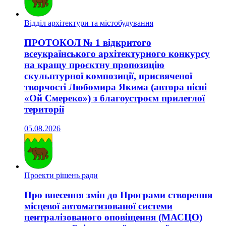
Відділ архітектури та містобудування
ПРОТОКОЛ № 1 відкритого
всеукраїнського архітектурного конкурсу
на кращу проєктну пропозицію
скульптурної композиції, присвяченої
творчості Любомира Якима (автора пісні
«Ой Смереко») з благоустроєм прилеглої
території
05.08.2026
Проекти рішень ради
Про внесення змін до Програми створення
місцевої автоматизованої системи
централізованого оповіщення (МАСЦО)