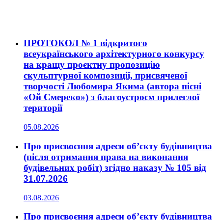
ПРОТОКОЛ № 1 відкритого
всеукраїнського архітектурного конкурсу
на кращу проєктну пропозицію
скульптурної композиції, присвяченої
творчості Любомира Якима (автора пісні
«Ой Смереко») з благоустроєм прилеглої
території
05.08.2026
Про присвоєння адреси об’єкту будівництва
(після отримання права на виконання
будівельних робіт) згідно наказу № 105 від
31.07.2026
03.08.2026
Про присвоєння адреси об’єкту будівництва