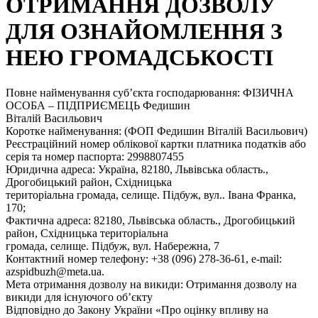
ОТРИМАННЯ ДОЗВОЛУ
ДЛЯ ОЗНАЙОМЛЕННЯ З
НЕЮ ГРОМАДСЬКОСТІ
Повне найменування суб’єкта господарювання: ФІЗИЧНА
ОСОБА – ПІДПРИЄМЕЦЬ Федишин
Віталій Васильович
Коротке найменування: (ФОП Федишин Віталій Васильович)
Реєстраційний номер облікової картки платника податків або
серія та номер паспорта: 2998807455
Юридична адреса: Україна, 82180, Львівська область.,
Дрогобицький район, Східницька
територіальна громада, селище. Підбуж, вул.. Івана Франка,
170;
Фактична адреса: 82180, Львівська область., Дрогобицький
район, Східницька територіальна
громада, селище. Підбуж, вул. Набережна, 7
Контактний номер телефону: +38 (096) 278-36-61, e-mail:
azspidbuzh@meta.ua.
Мета отримання дозволу на викиди: Отримання дозволу на
викиди для існуючого об’єкту
Відповідно до Закону України «Про оцінку впливу на