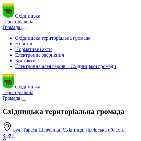
Східницька
Територіальна
Громада
Східницька територіальна громада
Новини
Нормативні акти
Електронне звернення
Контакти
Електронна алея героїв – Східницької громади
Східницька
Територіальна
Громада
Східницька територіальна громада
вул. Тараса Шевченка, Східниця, Львівська область,
82391