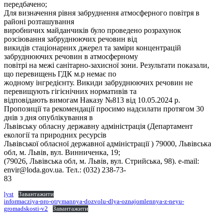
передбачено;
Для визначення рівня забруднення атмосферного повітря в
районі розташування
виробничих майданчиків було проведено розрахунок
розсіювання забруднюючих речовин від
викидів стаціонарних джерел та заміри концентрацій
забруднюючих речовин в атмосферному
повітрі на межі санітарно-захисної зони. Результати показали,
що перевищень ГДК м.р немає по
жодному інгредієнту. Викиди забруднюючих речовин не
перевищують гігієнічних нормативів та
відповідають вимогам Наказу №813 від 10.05.2024 р.
Пропозиції та рекомендації просимо надсилати протягом 30
днів з дня опублікування в
Львівську обласну державну адміністрація (Департамент
екології та природних ресурсів
Львівської обласної державної адміністрації ) 79000, Львівська
обл, м. Львів, вул. Винниченка, 19;
(79026, Львівська обл, м. Львів, вул. Стрийська, 98). e-mail:
envir@loda.gov.ua. Тел.: (032) 238-73-
83
lyst
Завантажити
informacziya-pro-otrymannya-dozvolu-dlya-oznajomlennya-z-neyu-
gromadskosti-v2
Завантажити