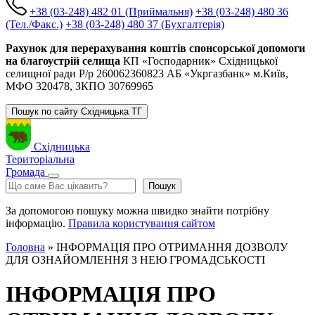
+38 (03-248) 482 01 (Приймальня)
+38 (03-248) 480 36
(Тел./Факс.)
+38 (03-248) 480 37 (Бухгалтерія)
Рахунок для перерахування коштів спонсорської допомоги
на благоустрій селища
КП «Господарник» Східницької
селищної ради Р/р 260062360823 АБ «Укргазбанк» м.Київ,
МФО 320478, ЗКПО 30769965
Пошук по сайту Східницька ТГ
Східницька
Територіальна
Громада
Пошук
Пошук
За допомогою пошуку можна швидко знайти потрібну
інформацію.
Правила користування сайтом
Головна
»
ІНФОРМАЦІЯ ПРО ОТРИМАННЯ ДОЗВОЛУ
ДЛЯ ОЗНАЙОМЛЕННЯ З НЕЮ ГРОМАДСЬКОСТІ
ІНФОРМАЦІЯ ПРО