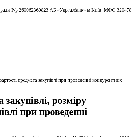
ради Р/р 260062360823 АБ «Укргазбанк» м.Київ, МФО 320478,
вартості предмета закупівлі при проведенні конкурентних
 закупівлі, розміру
івлі при проведенні