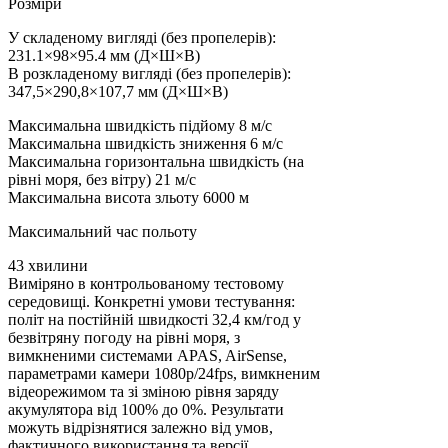
Розміри
У складеному вигляді (без пропелерів):
231.1×98×95.4 мм (Д×Ш×В)
В розкладеному вигляді (без пропелерів):
347,5×290,8×107,7 мм (Д×Ш×В)
Максимальна швидкість підйому 8 м/с
Максимальна швидкість зниження 6 м/с
Максимальна горизонтальна швидкість (на
рівні моря, без вітру) 21 м/с
Максимальна висота зльоту 6000 м
Максимальний час польоту
43 хвилини
Виміряно в контрольованому тестовому
середовищі. Конкретні умови тестування:
політ на постійній швидкості 32,4 км/год у
безвітряну погоду на рівні моря, з
вимкненими системами APAS, AirSense,
параметрами камери 1080p/24fps, вимкненим
відеорежимом та зі зміною рівня заряду
акумулятора від 100% до 0%. Результати
можуть відрізнятися залежно від умов,
фактичного використання та версії