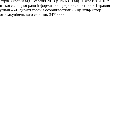
рів України від 1 серпня 2013 р. № 631 і від 11 жовтня 2016 р.
ицької селищної ради інформацію, щодо оголошеного 01 травня
івлі – «Відкриті торги з особливостями», (Ідентифікатор
ного закупівельного словник 34710000