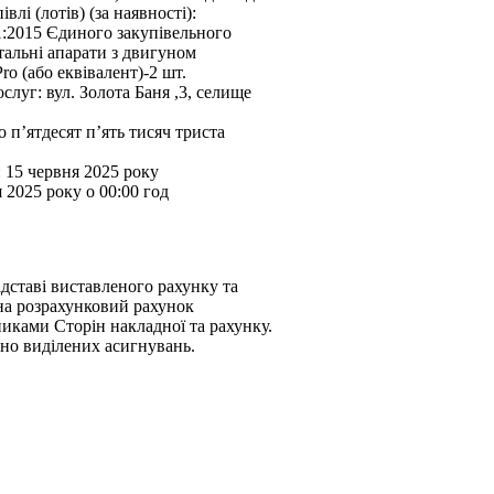
влі (лотів) (за наявності):
1:2015 Єдиного закупівельного
тальні апарати з двигуном
ro (або еквівалент)-2 шт.
слуг: вул. Золота Баня ,3, селище
о п’ятдесят п’ять тисяч триста
: 15 червня 2025 року
 2025 року о 00:00 год
дставі виставленого рахунку та
на розрахунковий рахунок
иками Сторін накладної та рахунку.
но виділених асигнувань.