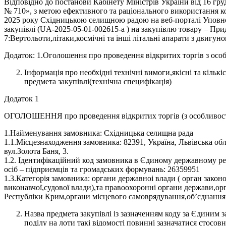
Відповідно до постанови Кабінету Міністрів України від 16 груд
№ 710», з метою ефективного та раціонального використання к
2025 року Східницькою селищною радою на веб-порталі Уповнов
закупівлі (UA-2025-05-01-002615-а ) на закупівлю товару – Пр
7:Вертольоти,літаки,космічні та інші літальні апарати з двигун
Додаток: 1.Оголошення про проведення відкритих торгів з осо
Інформація про необхідні технічні вимоги,якісні та кількі
предмета закупівлі(технічна специфікація)
Додаток 1
ОГОЛОШЕННЯ про проведення відкритих торгів (з особливос
1.Найменування замовника: Східницька селищна рада
1.1.Місцезнаходження замовника: 82391, Україна, Львівська обл
вул.Золота Баня, 3.
1.2. Ідентифікаційний код замовника в Єдиному державному ре
осіб – підприємців та громадських формувань: 26359951
1.3.Категорія замовника: органи державноі влади ( орган законо
виконавчої,судової влади),та правоохоронні органи держави,о
Республіки Крим,органи місцевого самоврядування,об’єднання
Назва предмета закупівлі із зазначенням коду за Єдиним 
поділу на лоти такі відомості повинні зазначатися стосов