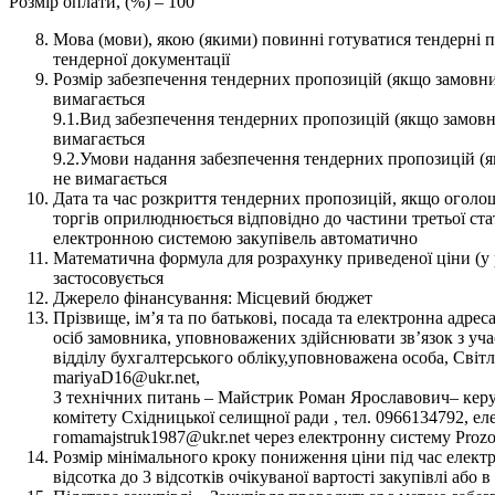
Розмір оплати, (%) – 100
Мова (мови), якою (якими) повинні готуватися тендерні пр
тендерної документації
Розмір забезпечення тендерних пропозицій (якщо замовни
вимагається
9.1.Вид забезпечення тендерних пропозицій (якщо замовн
вимагається
9.2.Умови надання забезпечення тендерних пропозицій (я
не вимагається
Дата та час розкриття тендерних пропозицій, якщо огол
торгів оприлюднюється відповідно до частини третьої ста
електронною системою закупівель автоматично
Математична формула для розрахунку приведеної ціни (у ра
застосовується
Джерело фінансування: Місцевий бюджет
Прізвище, ім’я та по батькові, посада та електронна адрес
осіб замовника, уповноважених здійснювати зв’язок з учас
відділу бухгалтерського обліку,уповноважена особа, Світла
mariyaD16@ukr.net,
З технічних питань – Майстрик Роман Ярославович– кер
комітету Східницької селищної ради , тел. 0966134792, е
гоmamajstruk1987@ukr.net через електронну систему Prozo
Розмір мінімального кроку пониження ціни під час електр
відсотка до 3 відсотків очікуваної вартості закупівлі або