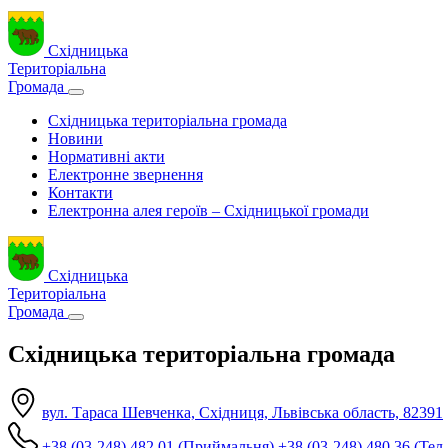
Східницька
Територіальна
Громада
Східницька територіальна громада
Новини
Нормативні акти
Електронне звернення
Контакти
Електронна алея героїв – Східницької громади
Східницька
Територіальна
Громада
Східницька територіальна громада
вул. Тараса Шевченка, Східниця, Львівська область, 82391
+38 (03-248) 482 01 (Приймальня)
+38 (03-248) 480 36 (Тел.