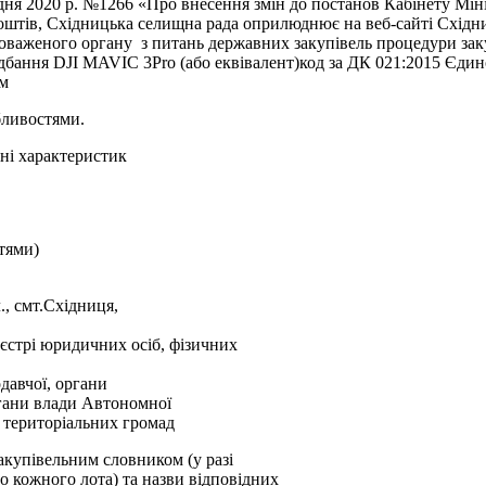
ня 2020 р. №1266 «Про внесення змін до постанов Кабінету Мініст
оштів, Східницька селищна рада оприлюднює на веб-сайті Східн
аженого органу з питань державних закупівель процедури закуп
идбання DJI MAVIC 3Pro (або еквівалент)код за ДК 021:2015 Єди
ом
бливостями.
сні характеристик
тями)
., смт.Східниця,
єстрі юридичних осіб, фізичних
давчої, органи
ргани влади Автономної
 територіальних громад
закупівельним словником (у разі
но кожного лота) та назви відповідних