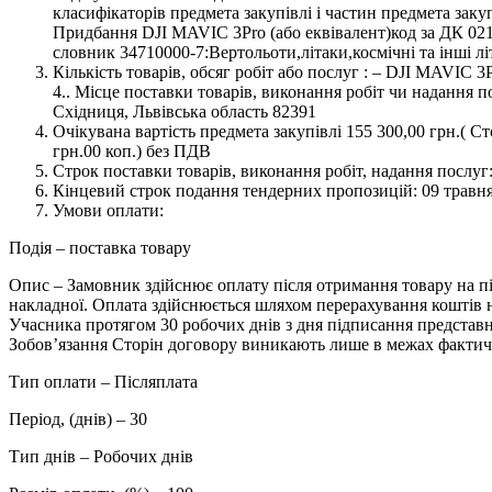
класифікаторів предмета закупівлі і частин предмета закупі
Придбання DJI MAVIC 3Pro (або еквівалент)код за ДК 02
словник 34710000-7:Вертольоти,літаки,космічні та інші лі
Кількість товарів, обсяг робіт або послуг : – DJI MAVIC 3P
4.. Місце поставки товарів, виконання робіт чи надання по
Східниця, Львівська область 82391
Очікувана вартість предмета закупівлі 155 300,00 грн.( Ст
грн.00 коп.) без ПДВ
Строк поставки товарів, виконання робіт, надання послуг
Кінцевий строк подання тендерних пропозицій: 09 травня
Умови оплати:
Подія – поставка товару
Опис – Замовник здійснює оплату після отримання товару на пі
накладної. Оплата здійснюється шляхом перерахування коштів 
Учасника протягом 30 робочих днів з дня підписання представн
Зобов’язання Сторін договору виникають лише в межах фактич
Тип оплати – Післяплата
Період, (днів) – 30
Тип днів – Робочих днів