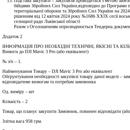
Підстава закупівлі – Закупівля проводиться з метою забе
бійцями Збройних Сил України,відповідно до Програми п
територіальної оборони та Збройних Сил України на 2024
рішенням від 12 квітня 2024 року №1686 XXIX сесії вось
селищної ради Львівської області
Разом з Оголошенням оприлюднюється Тендерна докумен
Додаток 2
ІНФОРМАЦІЯ ПРО НЕОБХІДНІ ТЕХНІЧНІ, ЯКІСНІ ТА КІЛЬ
Вимоги до DJI Mavic 3 Pro (або еквівалент)
№ з/п – 1.
Найменування Товару – DJI Mavic 3 Pro або еквівалент
Обґрунтування необхідності закупівлі товару даної моделі – за
відповідатиме вимогам та потребам замовника
Од. виміру – шт
Кількість – 2
Товар, що планує закупити Замовник, повинен відповідати (або
Злітна вага 958 грм.