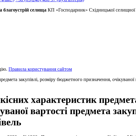
а благоустрій селища
КП «Господарник» Східницької селищної 
цію.
Правила користування сайтом
редмета закупівлі, розміру бюджетного призначення, очікуваної 
кісних характеристик предмета
уваної вартості предмета закуп
івель