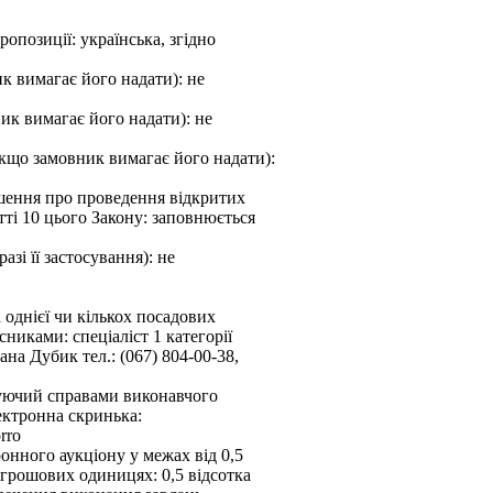
опозиції: українська, згідно
к вимагає його надати): не
ик вимагає його надати): не
кщо замовник вимагає його надати):
ошення про проведення відкритих
тті 10 цього Закону: заповнюється
зі її застосування): не
а однієї чи кількох посадових
никами: спеціаліст 1 категорії
на Дубик тел.: (067) 804-00-38,
уючий справами виконавчого
лектронна скринька:
rro
онного аукціону у межах від 0,5
 в грошових одиницях: 0,5 відсотка