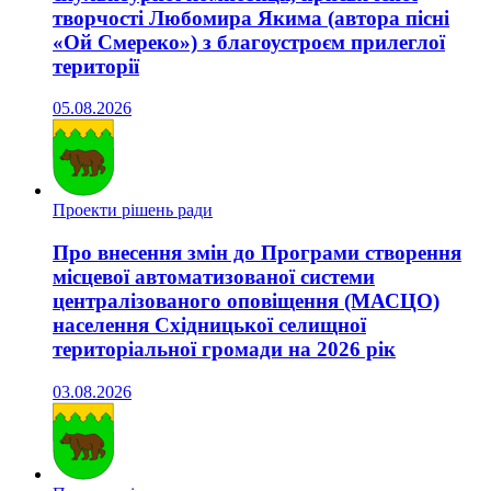
творчості Любомира Якима (автора пісні
«Ой Смереко») з благоустроєм прилеглої
території
05.08.2026
Проекти рішень ради
Про внесення змін до Програми створення
місцевої автоматизованої системи
централізованого оповіщення (МАСЦО)
населення Східницької селищної
територіальної громади на 2026 рік
03.08.2026