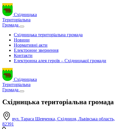
Східницька
Територіальна
Громада
Східницька територіальна громада
Новини
Нормативні акти
Електронне звернення
Контакти
Електронна алея героїв – Східницької громади
Східницька
Територіальна
Громада
Східницька територіальна громада
вул. Тараса Шевченка, Східниця, Львівська область,
82391