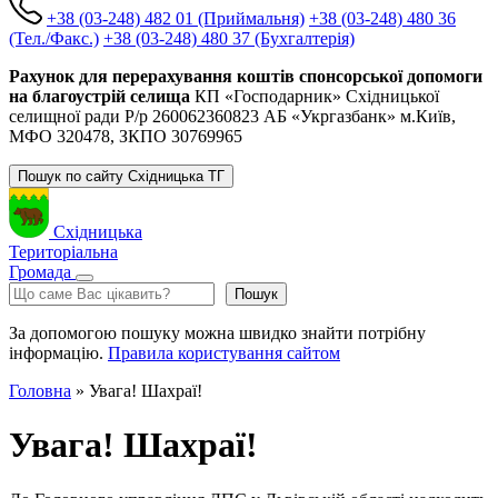
+38 (03-248) 482 01 (Приймальня)
+38 (03-248) 480 36
(Тел./Факс.)
+38 (03-248) 480 37 (Бухгалтерія)
Рахунок для перерахування коштів спонсорської допомоги
на благоустрій селища
КП «Господарник» Східницької
селищної ради Р/р 260062360823 АБ «Укргазбанк» м.Київ,
МФО 320478, ЗКПО 30769965
Пошук по сайту Східницька ТГ
Східницька
Територіальна
Громада
Пошук
Пошук
За допомогою пошуку можна швидко знайти потрібну
інформацію.
Правила користування сайтом
Головна
»
Увага! Шахраї!
Увага! Шахраї!