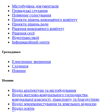
Містобудівна документація
Громадські слухання
Поіменне голосування
Проекти рішень виконавчого комітету
Проекти рішень ради
Рішення виконавчого комітету
Рішення сесії
Відеотрансляції
Інформаційний центр
Громадянам
Електронне звернення
Східниця
Новини
Новини
Відділ архітектури та містобудування
Відділ житлово-комунального господарства,
комунальної власності, транспорту та благоустрою
Відділ землекористування та земельних відносин
Відділ освіти