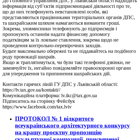
До Головного управління ДПС у Львівській області надходить
інформація від суб’єктів підприємницької діяльності про те,
що до них телефонують невстановлені особи, які
представляються працівниками територіальних органів ДПС,
та шахрайським шляхом намагаються виманити гроші.
Зокрема, зловмисники телефонують до підприємців і
пропонують останнім надати фінансову допомогу
податківцям за їх лояльне ставлення, зокрема щодо не
проведення контрольно-перевірочних заходів.
Будьте максимально обережні та не піддавайтесь на подібного
роду провокації шахраїв.
Якщо ж траплятимуться, чи були такі телефонні дзвінки, не
замовчуйте їх, негайно повідомляйте правоохоронні органи
для упередження та припинення шахрайських дій.
Контакти гарячих ліній ГУ ДПС у Львівській області:
https://lv.tax.gov.ua/kontakti//
Комунікаційна платформа: lv.ikc@tax.gov.ua
Підписатись на сторінку Фейсбук
https://www.facebook.com/tax.lviv
ПРОТОКОЛ № 1 відкритого
всеукраїнського архітектурного конкурсу
на кращу проєктну пропозицію
скульптурної композиції, присвяченої