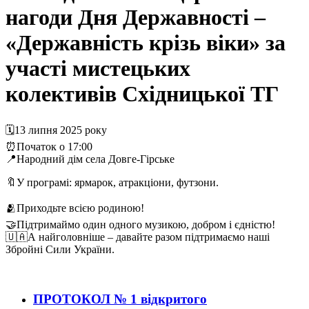
нагоди Дня Державності –
«Державність крізь віки» за
участі мистецьких
колективів Східницької ТГ
🗓️13 липня 2025 року
⏰Початок о 17:00
📍Народний дім села Довге-Гірське
🔖У програмі: ярмарок, атракціони, футзони.
🫂Приходьте всією родиною!
🤝Підтримаймо один одного музикою, добром і єдністю!
🇺🇦А найголовніше – давайте разом підтримаємо наші
Збройні Сили України.
ПРОТОКОЛ № 1 відкритого