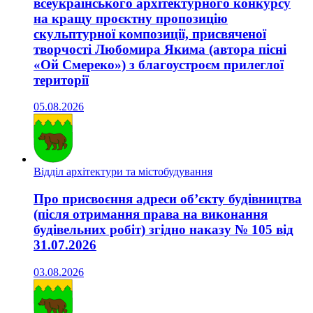
всеукраїнського архітектурного конкурсу
на кращу проєктну пропозицію
скульптурної композиції, присвяченої
творчості Любомира Якима (автора пісні
«Ой Смереко») з благоустроєм прилеглої
території
05.08.2026
Відділ архітектури та містобудування
Про присвоєння адреси об’єкту будівництва
(після отримання права на виконання
будівельних робіт) згідно наказу № 105 від
31.07.2026
03.08.2026