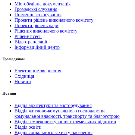
Містобудівна документація
Громадські слухання
Поіменне голосування
Проекти рішень виконавчого комітету
Проекти рішень ради
Рішення виконавчого комітету
Рішення сесії
Відеотрансляції
Інформаційний центр
Громадянам
Електронне звернення
Східниця
Новини
Новини
Відділ архітектури та містобудування
Відділ житлово-комунального господарства,
комунальної власності, транспорту та благоустрою
Відділ землекористування та земельних відносин
Відділ освіти
Відділ соціального захисту населення