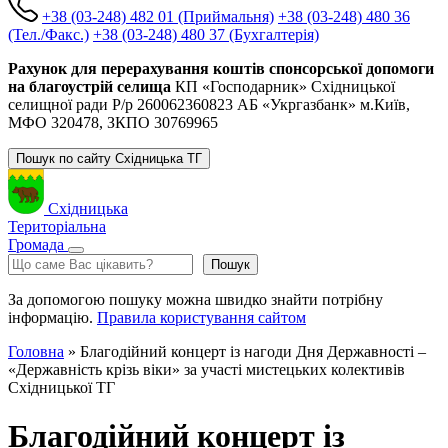
+38 (03-248) 482 01 (Приймальня)
+38 (03-248) 480 36
(Тел./Факс.)
+38 (03-248) 480 37 (Бухгалтерія)
Рахунок для перерахування коштів спонсорської допомоги
на благоустрій селища
КП «Господарник» Східницької
селищної ради Р/р 260062360823 АБ «Укргазбанк» м.Київ,
МФО 320478, ЗКПО 30769965
Пошук по сайту Східницька ТГ
Східницька
Територіальна
Громада
Пошук
Пошук
За допомогою пошуку можна швидко знайти потрібну
інформацію.
Правила користування сайтом
Головна
»
Благодійний концерт із нагоди Дня Державності –
«Державність крізь віки» за участі мистецьких колективів
Східницької ТГ
Благодійний концерт із