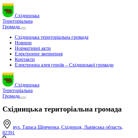
Східницька
Територіальна
Громада
Східницька територіальна громада
Новини
Нормативні акти
Електронне звернення
Контакти
Електронна алея героїв – Східницької громади
Східницька
Територіальна
Громада
Східницька територіальна громада
вул. Тараса Шевченка, Східниця, Львівська область,
82391