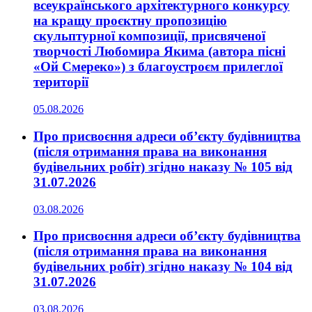
всеукраїнського архітектурного конкурсу
на кращу проєктну пропозицію
скульптурної композиції, присвяченої
творчості Любомира Якима (автора пісні
«Ой Смереко») з благоустроєм прилеглої
території
05.08.2026
Про присвоєння адреси об’єкту будівництва
(після отримання права на виконання
будівельних робіт) згідно наказу № 105 від
31.07.2026
03.08.2026
Про присвоєння адреси об’єкту будівництва
(після отримання права на виконання
будівельних робіт) згідно наказу № 104 від
31.07.2026
03.08.2026