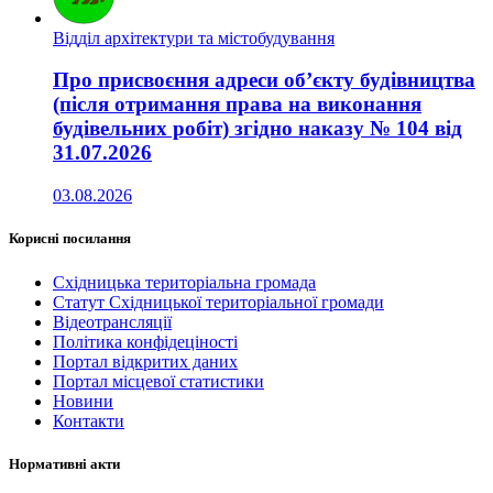
Відділ архітектури та містобудування
Про присвоєння адреси об’єкту будівництва
(після отримання права на виконання
будівельних робіт) згідно наказу № 104 від
31.07.2026
03.08.2026
Корисні посилання
Східницька територіальна громада
Статут Східницької територіальної громади
Відеотрансляції
Політика конфідеціності
Портал відкритих даних
Портал місцевої статистики
Новини
Контакти
Нормативні акти