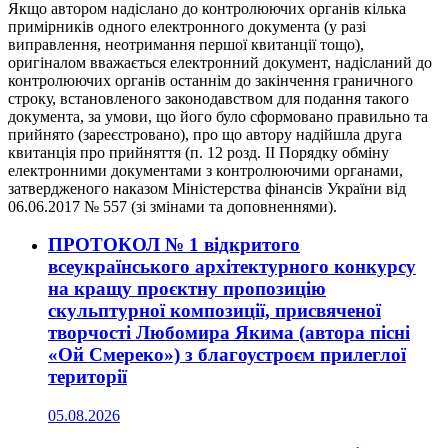
Якщо автором надіслано до контролюючих органів кілька
примірників одного електронного документа (у разі
виправлення, неотримання першої квитанції тощо),
оригіналом вважається електронний документ, надісланий до
контролюючих органів останнім до закінчення граничного
строку, встановленого законодавством для подання такого
документа, за умови, що його було сформовано правильно та
прийнято (зареєстровано), про що автору надійшла друга
квитанція про прийняття (п. 12 розд. ІІ Порядку обміну
електронними документами з контролюючими органами,
затвердженого наказом Міністерства фінансів України від
06.06.2017 № 557 (зі змінами та доповненнями).
ПРОТОКОЛ № 1 відкритого
всеукраїнського архітектурного конкурсу
на кращу проєктну пропозицію
скульптурної композиції, присвяченої
творчості Любомира Якима (автора пісні
«Ой Смереко») з благоустроєм прилеглої
території
05.08.2026