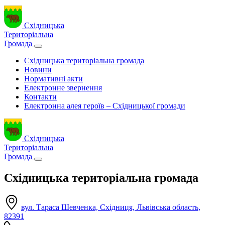
Східницька
Територіальна
Громада
Східницька територіальна громада
Новини
Нормативні акти
Електронне звернення
Контакти
Електронна алея героїв – Східницької громади
Східницька
Територіальна
Громада
Східницька територіальна громада
вул. Тараса Шевченка, Східниця, Львівська область,
82391