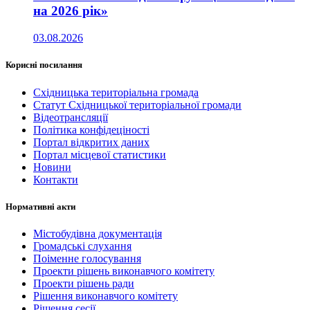
на 2026 рік»
03.08.2026
Корисні посилання
Східницька територіальна громада
Статут Східницької територіальної громади
Відеотрансляції
Політика конфідеціності
Портал відкритих даних
Портал місцевої статистики
Новини
Контакти
Нормативні акти
Містобудівна документація
Громадські слухання
Поіменне голосування
Проекти рішень виконавчого комітету
Проекти рішень ради
Рішення виконавчого комітету
Рішення сесії