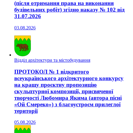
(після отримання права на виконання
будівельних робіт) згідно наказу № 102 від
31.07.2026
03.08.2026
Відділ архітектури та містобудування
ПРОТОКОЛ № 1 відкритого
всеукраїнського архітектурного конкурсу
на кращу проєктну пропозицію
скульптурної композиції, присвяченої
творчості Любомира Якима (автора пісні
«Ой Смереко») з благоустроєм прилеглої
території
05.08.2026