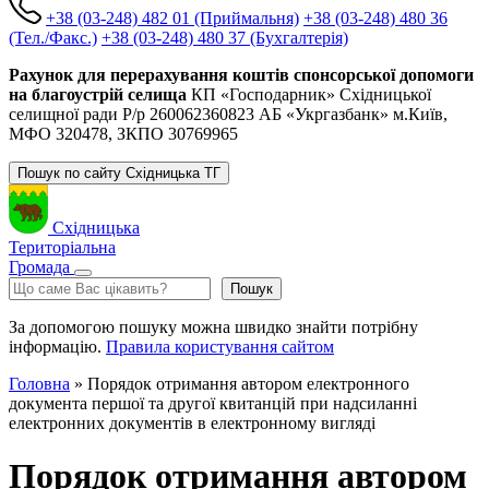
+38 (03-248) 482 01 (Приймальня)
+38 (03-248) 480 36
(Тел./Факс.)
+38 (03-248) 480 37 (Бухгалтерія)
Рахунок для перерахування коштів спонсорської допомоги
на благоустрій селища
КП «Господарник» Східницької
селищної ради Р/р 260062360823 АБ «Укргазбанк» м.Київ,
МФО 320478, ЗКПО 30769965
Пошук по сайту Східницька ТГ
Східницька
Територіальна
Громада
Пошук
Пошук
За допомогою пошуку можна швидко знайти потрібну
інформацію.
Правила користування сайтом
Головна
»
Порядок отримання автором електронного
документа першої та другої квитанцій при надсиланні
електронних документів в електронному вигляді
Порядок отримання автором