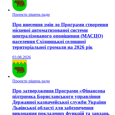
Проекти рішень ради
Про внесення змін до Програми створення
місцевої автоматизованої системи
централізованого оповіщення (МАСЦО)
населення Східницької селищної
територіальної громади на 2026 рік
03.08.2026
Проекти рішень ради
Про затвердження Програми «Фінансова
підтримка Бориславського управління
Державної казначейської служби України
Львівської області для забезпечення
виконання покладених функцій та завдань