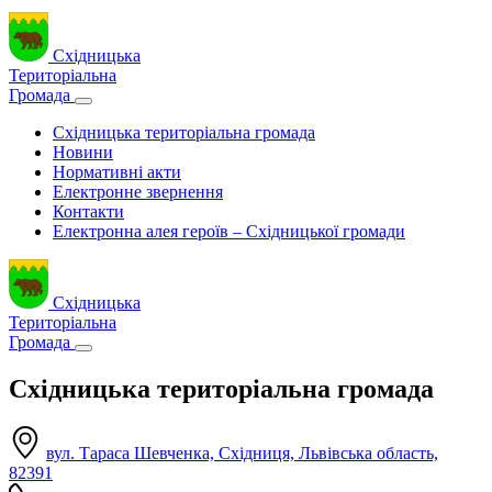
Східницька
Територіальна
Громада
Східницька територіальна громада
Новини
Нормативні акти
Електронне звернення
Контакти
Електронна алея героїв – Східницької громади
Східницька
Територіальна
Громада
Східницька територіальна громада
вул. Тараса Шевченка, Східниця, Львівська область,
82391