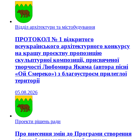
Відділ архітектури та містобудування
ПРОТОКОЛ № 1 відкритого
всеукраїнського архітектурного конкурсу
на кращу проєктну пропозицію
скульптурної композиції, присвяченої
творчості Любомира Якима (автора пісні
«Ой Смереко») з благоустроєм прилеглої
території
05.08.2026
Проекти рішень ради
Про внесення змін до Програми створення