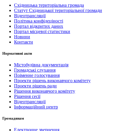
Східницька територіальна громада
Статут Східницької територіальної громади
Відеотрансляції
Політика конфідеціності
Портал відкритих даних
Портал місцевої статистики
Новини
Контакти
Нормативні акти
Містобудівна документація
Громадські слухання
Поіменне голосування
Проекти рішень виконавчого комітету
Проекти рішень ради
Рішення виконавчого комітету
Рішення сесії
Відеотрансляції
Інформаційний центр
Громадянам
Електронне звернення