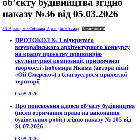
об’єкту будівництва згідно
наказу №36 від 05.03.2026
36. Аргандівал Світлана, Аргандівал Ахмад
Завантажити
ПРОТОКОЛ № 1 відкритого
всеукраїнського архітектурного конкурсу
на кращу проєктну пропозицію
скульптурної композиції, присвяченої
творчості Любомира Якима (автора пісні
«Ой Смереко») з благоустроєм прилеглої
території
05.08.2026
Про присвоєння адреси об’єкту будівництва
(після отримання права на виконання
будівельних робіт) згідно наказу № 105 від
31.07.2026
03.08.2026