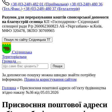
+38 (03-248) 482 01 (Приймальня)
+38 (03-248) 480 36
(Тел./Факс.)
+38 (03-248) 480 37 (Бухгалтерія)
Рахунок для перерахування коштів спонсорської допомоги
на благоустрій селища
КП «Господарник» Східницької
селищної ради Р/р 260062360823 АБ «Укргазбанк» м.Київ,
МФО 320478, ЗКПО 30769965
Пошук по сайту Східницька ТГ
Східницька
Територіальна
Громада
Пошук
Пошук
За допомогою пошуку можна швидко знайти потрібну
інформацію.
Правила користування сайтом
Головна
»
Присвоєння поштової адреси об’єкту будівництва
згідно наказу №36 від 05.03.2026
Присвоєння поштової адреси