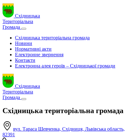
Східницька
Територіальна
Громада
Східницька територіальна громада
Новини
Нормативні акти
Електронне звернення
Контакти
Електронна алея героїв – Східницької громади
Східницька
Територіальна
Громада
Східницька територіальна громада
вул. Тараса Шевченка, Східниця, Львівська область,
82391