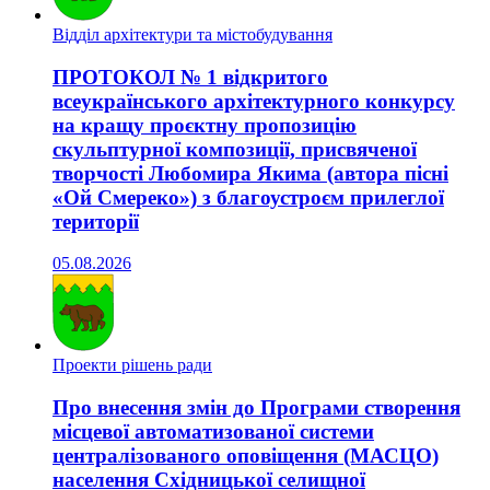
Відділ архітектури та містобудування
ПРОТОКОЛ № 1 відкритого
всеукраїнського архітектурного конкурсу
на кращу проєктну пропозицію
скульптурної композиції, присвяченої
творчості Любомира Якима (автора пісні
«Ой Смереко») з благоустроєм прилеглої
території
05.08.2026
Проекти рішень ради
Про внесення змін до Програми створення
місцевої автоматизованої системи
централізованого оповіщення (МАСЦО)
населення Східницької селищної