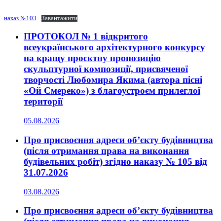
наказ №103
Завантажити
ПРОТОКОЛ № 1 відкритого
всеукраїнського архітектурного конкурсу
на кращу проєктну пропозицію
скульптурної композиції, присвяченої
творчості Любомира Якима (автора пісні
«Ой Смереко») з благоустроєм прилеглої
території
05.08.2026
Про присвоєння адреси об’єкту будівництва
(після отримання права на виконання
будівельних робіт) згідно наказу № 105 від
31.07.2026
03.08.2026
Про присвоєння адреси об’єкту будівництва