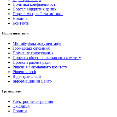
Політика конфідеціності
Портал відкритих даних
Портал місцевої статистики
Новини
Контакти
Нормативні акти
Містобудівна документація
Громадські слухання
Поіменне голосування
Проекти рішень виконавчого комітету
Проекти рішень ради
Рішення виконавчого комітету
Рішення сесії
Відеотрансляції
Інформаційний центр
Громадянам
Електронне звернення
Східниця
Новини