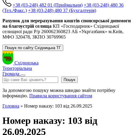
+38 (03-248) 482 01 (Приймальня)
+38 (03-248) 480 36
(Тел./Факс.)
+38 (03-248) 480 37 (Бухгалтерія)
Рахунок для перерахування коштів спонсорської допомоги
на благоустрій селища
КП «Господарник» Східницької
селищної ради Р/р 260062360823 АБ «Укргазбанк» м.Київ,
МФО 320478, ЗКПО 30769965
Пошук по сайту Східницька ТГ
Східницька
Територіальна
Громада
Пошук
Пошук
За допомогою пошуку можна швидко знайти потрібну
інформацію.
Правила користування сайтом
Головна
»
Номер наказу: 103 від 26.09.2025
Номер наказу: 103 від
26.09.2025