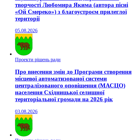
творчості Любомира Якима (автора пісні
«Ой Смереко») з благоустроєм прилеглої
території
05.08.2026
Проекти рішень ради
Про внесення змін до Програми створення
місцевої автоматизованої системи
централізованого оповіщення (МАСЦО)
населення Східницької селищної
територіальної громади на 2026 рік
03.08.2026