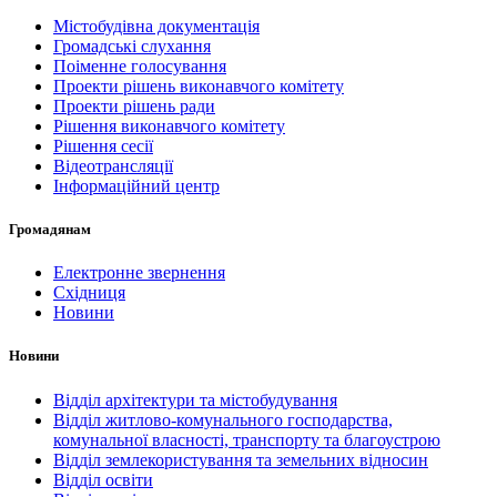
Містобудівна документація
Громадські слухання
Поіменне голосування
Проекти рішень виконавчого комітету
Проекти рішень ради
Рішення виконавчого комітету
Рішення сесії
Відеотрансляції
Інформаційний центр
Громадянам
Електронне звернення
Східниця
Новини
Новини
Відділ архітектури та містобудування
Відділ житлово-комунального господарства,
комунальної власності, транспорту та благоустрою
Відділ землекористування та земельних відносин
Відділ освіти