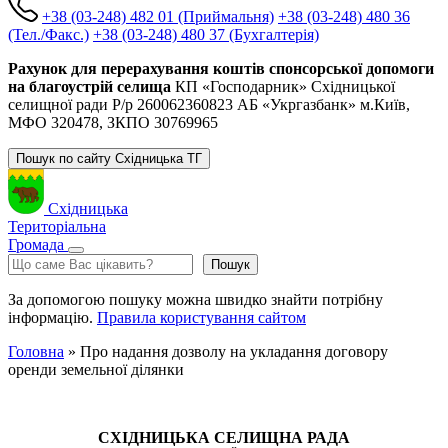
+38 (03-248) 482 01 (Приймальня)
+38 (03-248) 480 36
(Тел./Факс.)
+38 (03-248) 480 37 (Бухгалтерія)
Рахунок для перерахування коштів спонсорської допомоги
на благоустрій селища
КП «Господарник» Східницької
селищної ради Р/р 260062360823 АБ «Укргазбанк» м.Київ,
МФО 320478, ЗКПО 30769965
Пошук по сайту Східницька ТГ
Східницька
Територіальна
Громада
Пошук
Пошук
За допомогою пошуку можна швидко знайти потрібну
інформацію.
Правила користування сайтом
Головна
»
Про надання дозволу на укладання договору
оренди земельної ділянки
СХІДНИЦЬКА СЕЛИЩНА РАДА