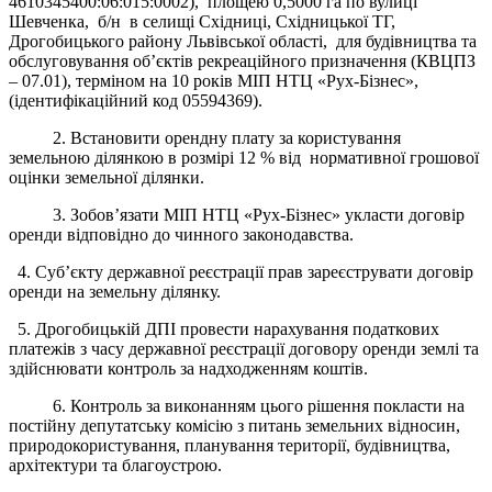
4610345400:06:015:0002), площею 0,5000 га по вулиці
Шевченка, б/н в селищі Східниці, Східницької ТГ,
Дрогобицького району Львівської області, для будівництва та
обслуговування об’єктів рекреаційного призначення (КВЦПЗ
– 07.01), терміном на 10 років МІП НТЦ «Рух-Бізнес»,
(ідентифікаційний код 05594369).
2. Встановити орендну плату за користування
земельною ділянкою в розмірі 12 % від нормативної грошової
оцінки земельної ділянки.
3. Зобов’язати МІП НТЦ «Рух-Бізнес» укласти договір
оренди відповідно до чинного законодавства.
4. Суб’єкту державної реєстрації прав зареєструвати договір
оренди на земельну ділянку.
5. Дрогобицькій ДПІ провести нарахування податкових
платежів з часу державної реєстрації договору оренди землі та
здійснювати контроль за надходженням коштів.
6. Контроль за виконанням цього рішення покласти на
постійну депутатську комісію з питань земельних відносин,
природокористування, планування території, будівництва,
архітектури та благоустрою.