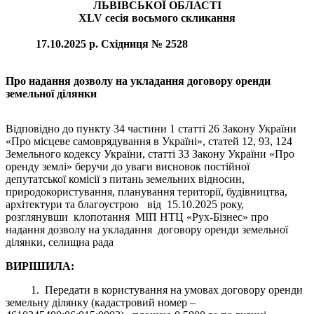
ЛЬВІВСЬКОЇ ОБЛАСТІ
ХLV сесія восьмого скликання
17.10.2025
p.
Східниця
№ 2528
Про надання дозволу на укладання
договору оренди
земельної ділянки
Відповідно до пункту 34 частини 1 статті 26 Закону України
«Про місцеве самоврядування в Україні», статей 12, 93, 124
Земельного кодексу України, статті 33 Закону України «Про
оренду землі» беручи до уваги висновок постійної
депутатської комісії з питань земельних відносин,
природокористування, планування території, будівництва,
архітектури та благоустрою від 15.10.2025 року,
розглянувши клопотання МІП НТЦ «Рух-Бізнес» про
надання дозволу на укладання договору оренди земельної
ділянки, селищна рада
ВИРІШИЛА:
1. Передати в користування на умовах договору оренди
земельну ділянку (кадастровий номер –