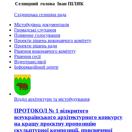
Селищний голова
Іван ПІЛЯК
Східницька селищна рада
Містобудівна документація
Громадські слухання
Поіменне голосування
Проекти рішень виконавчого комітету
Проекти рішень ради
Рішення виконавчого комітету
Рішення сесії
Відеотрансляції
Інформаційний центр
Відділ архітектури та містобудування
ПРОТОКОЛ № 1 відкритого
всеукраїнського архітектурного конкурсу
на кращу проєктну пропозицію
скульптурної композиції, присвяченої