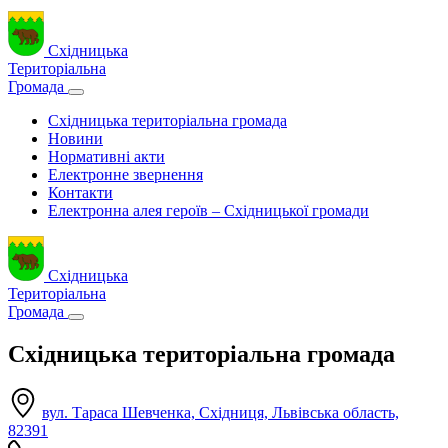
Східницька
Територіальна
Громада
Східницька територіальна громада
Новини
Нормативні акти
Електронне звернення
Контакти
Електронна алея героїв – Східницької громади
Східницька
Територіальна
Громада
Східницька територіальна громада
вул. Тараса Шевченка, Східниця, Львівська область,
82391