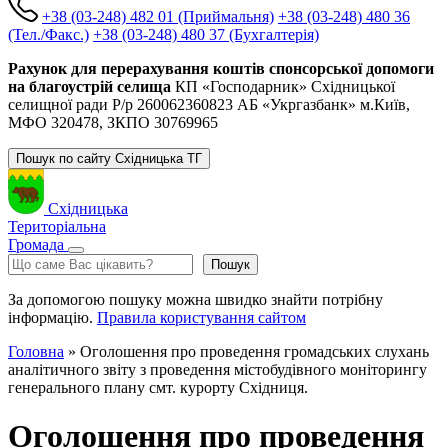
+38 (03-248) 482 01 (Приймальня)
+38 (03-248) 480 36
(Тел./Факс.)
+38 (03-248) 480 37 (Бухгалтерія)
Рахунок для перерахування коштів спонсорської допомоги
на благоустрій селища
КП «Господарник» Східницької
селищної ради Р/р 260062360823 АБ «Укргазбанк» м.Київ,
МФО 320478, ЗКПО 30769965
Пошук по сайту Східницька ТГ
Східницька
Територіальна
Громада
Пошук
Пошук
За допомогою пошуку можна швидко знайти потрібну
інформацію.
Правила користування сайтом
Головна
»
Оголошення про проведення громадських слухань
аналітичного звіту з проведення містобудівного моніторингу
генерального плану смт. курорту Східниця.
Оголошення про проведення