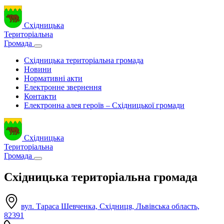
Східницька
Територіальна
Громада
Східницька територіальна громада
Новини
Нормативні акти
Електронне звернення
Контакти
Електронна алея героїв – Східницької громади
Східницька
Територіальна
Громада
Східницька територіальна громада
вул. Тараса Шевченка, Східниця, Львівська область,
82391