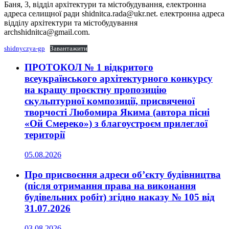
Баня, 3, відділ архітектури та містобудування, електронна
адреса селищної ради shidnitca.rada@ukr.net. електронна адреса
відділу архітектури та містобудування
archshidnitca@gmail.com.
shidnyczya-gp
Завантажити
ПРОТОКОЛ № 1 відкритого
всеукраїнського архітектурного конкурсу
на кращу проєктну пропозицію
скульптурної композиції, присвяченої
творчості Любомира Якима (автора пісні
«Ой Смереко») з благоустроєм прилеглої
території
05.08.2026
Про присвоєння адреси об’єкту будівництва
(після отримання права на виконання
будівельних робіт) згідно наказу № 105 від
31.07.2026
03.08.2026