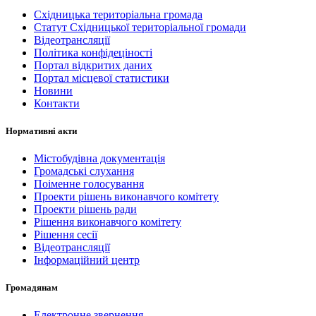
Східницька територіальна громада
Статут Східницької територіальної громади
Відеотрансляції
Політика конфідеціності
Портал відкритих даних
Портал місцевої статистики
Новини
Контакти
Нормативні акти
Містобудівна документація
Громадські слухання
Поіменне голосування
Проекти рішень виконавчого комітету
Проекти рішень ради
Рішення виконавчого комітету
Рішення сесії
Відеотрансляції
Інформаційний центр
Громадянам
Електронне звернення