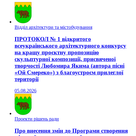
Відділ архітектури та містобудування
ПРОТОКОЛ № 1 відкритого
всеукраїнського архітектурного конкурсу
на кращу проєктну пропозицію
скульптурної композиції, присвяченої
творчості Любомира Якима (автора пісні
«Ой Смереко») з благоустроєм прилеглої
території
05.08.2026
Проекти рішень ради
Про внесення змін до Програми створення