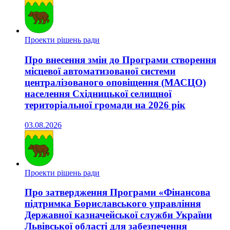
Проекти рішень ради
Про внесення змін до Програми створення
місцевої автоматизованої системи
централізованого оповіщення (МАСЦО)
населення Східницької селищної
територіальної громади на 2026 рік
03.08.2026
Проекти рішень ради
Про затвердження Програми «Фінансова
підтримка Бориславського управління
Державної казначейської служби України
Львівської області для забезпечення