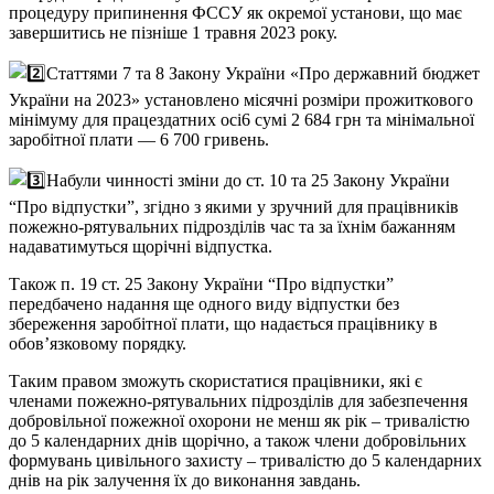
процедуру припинення ФССУ як окремої установи, що має
завершитись не пізніше 1 травня 2023 року.
Статтями 7 та 8 Закону України «Про державний бюджет
України на 2023» установлено місячні розміри прожиткового
мінімуму для працездатних oci6 сумі 2 684 грн та мінімальної
заробітної плати — 6 700 гривень.
Набули чинності зміни до ст. 10 та 25 Закону України
“Про відпустки”, згідно з якими у зручний для працівників
пожежно-рятувальних підрозділів час та за їхнім бажанням
надаватимуться щорічні відпустка.
Також п. 19 ст. 25 Закону України “Про відпустки”
передбачено надання ще одного виду відпустки без
збереження заробітної плати, що надається працівнику в
обов’язковому порядку.
Таким правом зможуть скористатися працівники, які є
членами пожежно-рятувальних підрозділів для забезпечення
добровільної пожежної охорони не менш як рік – тривалістю
до 5 календарних днів щорічно, а також члени добровільних
формувань цивільного захисту – тривалістю до 5 календарних
днів на рік залучення їх до виконання завдань.