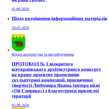
01.06.2026
Щодо розміщення інформаційних матеріалів
28.05.2026
Відділ архітектури та містобудування
ПРОТОКОЛ № 1 відкритого
всеукраїнського архітектурного конкурсу
на кращу проєктну пропозицію
скульптурної композиції, присвяченої
творчості Любомира Якима (автора пісні
«Ой Смереко») з благоустроєм прилеглої
території
05.08.2026