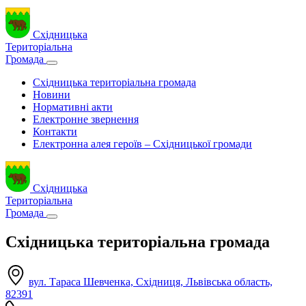
Східницька
Територіальна
Громада
Східницька територіальна громада
Новини
Нормативні акти
Електронне звернення
Контакти
Електронна алея героїв – Східницької громади
Східницька
Територіальна
Громада
Східницька територіальна громада
вул. Тараса Шевченка, Східниця, Львівська область,
82391