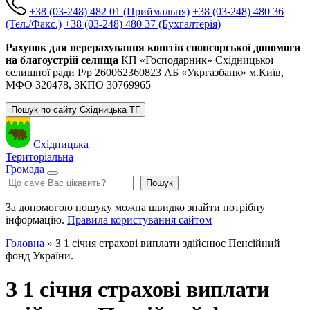
+38 (03-248) 482 01 (Приймальня)
+38 (03-248) 480 36
(Тел./Факс.)
+38 (03-248) 480 37 (Бухгалтерія)
Рахунок для перерахування коштів спонсорської допомоги
на благоустрій селища
КП «Господарник» Східницької
селищної ради Р/р 260062360823 АБ «Укргазбанк» м.Київ,
МФО 320478, ЗКПО 30769965
Пошук по сайту Східницька ТГ
Східницька
Територіальна
Громада
Пошук
Пошук
За допомогою пошуку можна швидко знайти потрібну
інформацію.
Правила користування сайтом
Головна
»
З 1 січня страхові виплати здійснює Пенсійний
фонд України.
З 1 січня страхові виплати