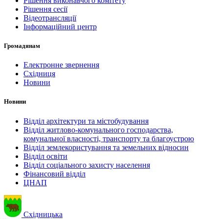
Рішення виконавчого комітету
Рішення сесії
Відеотрансляції
Інформаційний центр
Громадянам
Електронне звернення
Східниця
Новини
Новини
Відділ архітектури та містобудування
Відділ житлово-комунального господарства,
комунальної власності, транспорту та благоустрою
Відділ землекористування та земельних відносин
Відділ освіти
Відділ соціального захисту населення
Фінансовий відділ
ЦНАП
Східницька