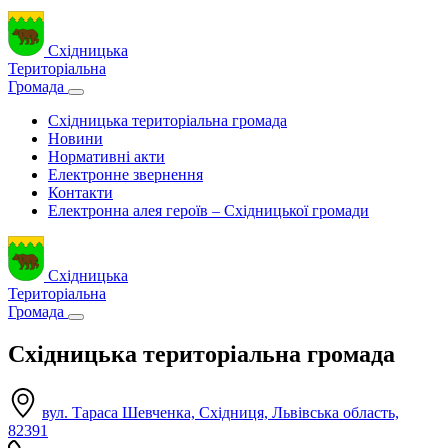
Східницька
Територіальна
Громада
Східницька територіальна громада
Новини
Нормативні акти
Електронне звернення
Контакти
Електронна алея героїв – Східницької громади
Східницька
Територіальна
Громада
Східницька територіальна громада
вул. Тараса Шевченка, Східниця, Львівська область,
82391