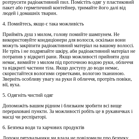
розтрусити радіоактивний пил. Помістіть одяг у пластиковий
пакет або герметичний контейнер, тримайте його далі від
людей і домашніх тварин.
4. Помийтесь, якщо є така можливість
Прийміть душ з милом, голову помийте шампунем. Не
використовуйте кондиціонери для волосся, оскільки вони
можуть закріпити радіоактивний матеріал на вашому волоссі.
Не тріть і не подряпайте шкіру, аби радіоактивний матеріал не
потрапив у відкриті рани. Якщо можливості прийняти душ
немає, вимийте з милом під проточною водою руки, обличчя
та відкриті частини тіла. Якщо доступу до води немає,
скористайтеся вологими серветками, вологою тканиною.
Зверніть особливу увагу на руки й обличчя, протріть повіки,
вії, вуха.
5. Одягніть чистий одяг
Допоможіть вашим рідним і близьким зробити всі вище
перераховані пункти. За можливості робіть це в рукавичках і
масці чи респіраторі.
6. Безпека води та харчових продуктів
Допоки рятувальники чи влада не повідомили про безпеку