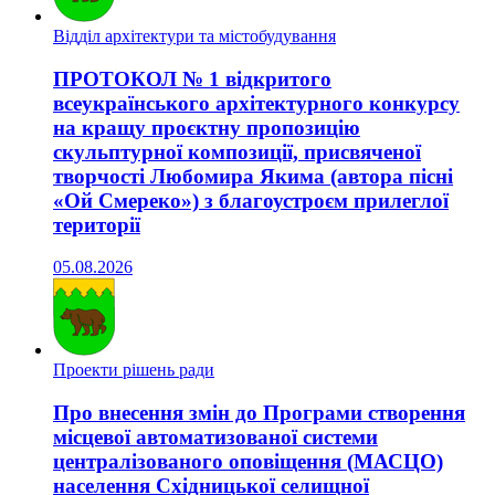
Відділ архітектури та містобудування
ПРОТОКОЛ № 1 відкритого
всеукраїнського архітектурного конкурсу
на кращу проєктну пропозицію
скульптурної композиції, присвяченої
творчості Любомира Якима (автора пісні
«Ой Смереко») з благоустроєм прилеглої
території
05.08.2026
Проекти рішень ради
Про внесення змін до Програми створення
місцевої автоматизованої системи
централізованого оповіщення (МАСЦО)
населення Східницької селищної