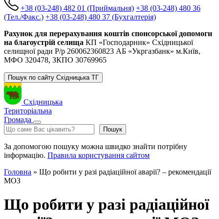
+38 (03-248) 482 01 (Приймальня)
+38 (03-248) 480 36
(Тел./Факс.)
+38 (03-248) 480 37 (Бухгалтерія)
Рахунок для перерахування коштів спонсорської допомоги
на благоустрій селища
КП «Господарник» Східницької
селищної ради Р/р 260062360823 АБ «Укргазбанк» м.Київ,
МФО 320478, ЗКПО 30769965
Пошук по сайту Східницька ТГ
Східницька
Територіальна
Громада
Пошук
Пошук
За допомогою пошуку можна швидко знайти потрібну
інформацію.
Правила користування сайтом
Головна
»
Що робити у разі радіаційної аварії? – рекомендації
МОЗ
Що робити у разі радіаційної