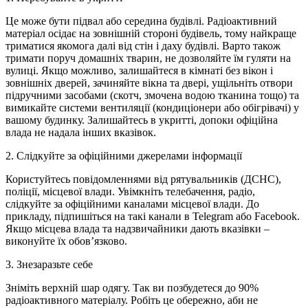
Це може бути підвал або середина будівлі. Радіоактивний
матеріал осідає на зовнішній стороні будівель, тому найкраще
триматися якомога далі від стін і даху будівлі. Варто також
тримати поруч домашніх тварин, не дозволяйте їм гуляти на
вулиці. Якщо можливо, залишайтеся в кімнаті без вікон і
зовнішніх дверей, зачиняйте вікна та двері, ущільніть отвори
підручними засобами (скотч, змочена водою тканина тощо) та
вимикайте системи вентиляції (кондиціонери або обігрівачі) у
вашому будинку. Залишайтесь в укритті, допоки офіційна
влада не надала інших вказівок.
2. Слідкуйте за офіційними джерелами інформації
Користуйтесь повідомленнями від рятувальників (ДСНС),
поліції, місцевої влади. Увімкніть телебачення, радіо,
слідкуйте за офіційними каналами місцевої влади. До
прикладу, підпишіться на такі канали в Telegram або Facebook.
Якщо місцева влада та надзвичайники дають вказівки –
виконуйте їх обов’язково.
3. Знезаразьте себе
Зніміть верхній шар одягу. Так ви позбудетеся до 90%
радіоактивного матеріалу. Робіть це обережно, аби не