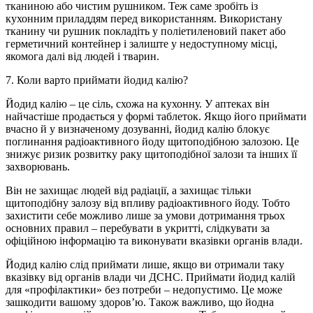
тканиною або чистим рушником. Теж саме зробіть із
кухонним приладдям перед використанням. Використану
тканину чи рушник покладіть у поліетиленовий пакет або
герметичний контейнер і залиште у недоступному місці,
якомога далі від людей і тварин.
7. Коли варто приймати йодид калію?
Йодид калію – це сіль, схожа на кухонну. У аптеках він
найчастіше продається у формі таблеток. Якщо його приймати
вчасно й у визначеному дозуванні, йодид калію блокує
поглинання радіоактивного йоду щитоподібною залозою. Це
знижує ризик розвитку раку щитоподібної залози та інших її
захворювань.
Він не захищає людей від радіації, а захищає тільки
щитоподібну залозу від впливу радіоактивного йоду. Тобто
захистити себе можливо лише за умови дотримання трьох
основних правил – перебувати в укритті, слідкувати за
офіційною інформацію та виконувати вказівки органів влади.
Йодид калію слід приймати лише, якщо ви отримали таку
вказівку від органів влади чи ДСНС. Приймати йодид калій
для «профілактики» без потреби – недопустимо. Це може
зашкодити вашому здоров’ю. Також важливо, що йодна