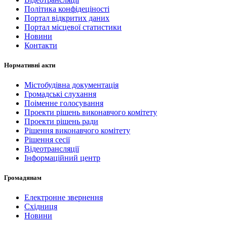
Політика конфідеціності
Портал відкритих даних
Портал місцевої статистики
Новини
Контакти
Нормативні акти
Містобудівна документація
Громадські слухання
Поіменне голосування
Проекти рішень виконавчого комітету
Проекти рішень ради
Рішення виконавчого комітету
Рішення сесії
Відеотрансляції
Інформаційний центр
Громадянам
Електронне звернення
Східниця
Новини