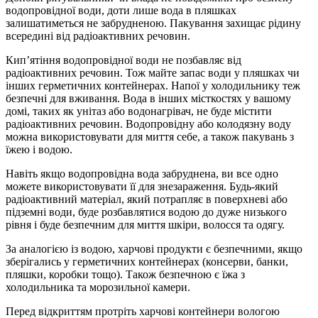
водопровідної води, доти лише вода в пляшках
залишатиметься не забрудненою. Пакування захищає рідину
всередині від радіоактивних речовин.
Кип’ятіння водопровідної води не позбавляє від
радіоактивних речовин. Тож майте запас води у пляшках чи
інших герметичних контейнерах. Напої у холодильнику теж
безпечні для вживання. Вода в інших місткостях у вашому
домі, таких як унітаз або водонагрівач, не буде містити
радіоактивних речовин. Водопровідну або колодязну воду
можна використовувати для миття себе, а також пакувань з
їжею і водою.
Навіть якщо водопровідна вода забруднена, ви все одно
можете використовувати її для знезараження. Будь-який
радіоактивний матеріал, який потрапляє в поверхневі або
підземні води, буде розбавлятися водою до дуже низького
рівня і буде безпечним для миття шкіри, волосся та одягу.
За аналогією із водою, харчові продукти є безпечними, якщо
зберігались у герметичних контейнерах (консерви, банки,
пляшки, коробки тощо). Також безпечною є їжа з
холодильника та морозильної камери.
Перед відкриттям протріть харчові контейнери вологою