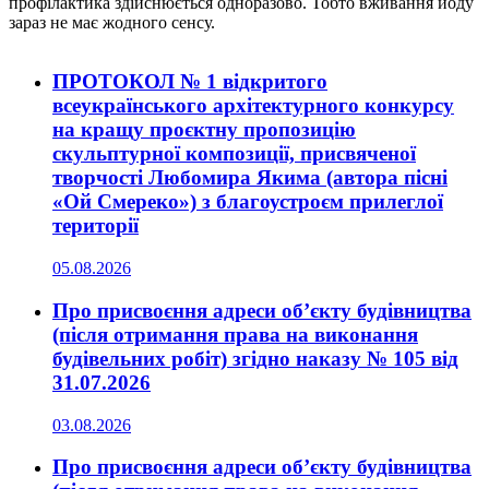
профілактика здійснюється одноразово. Тобто вживання йоду
зараз не має жодного сенсу.
ПРОТОКОЛ № 1 відкритого
всеукраїнського архітектурного конкурсу
на кращу проєктну пропозицію
скульптурної композиції, присвяченої
творчості Любомира Якима (автора пісні
«Ой Смереко») з благоустроєм прилеглої
території
05.08.2026
Про присвоєння адреси об’єкту будівництва
(після отримання права на виконання
будівельних робіт) згідно наказу № 105 від
31.07.2026
03.08.2026
Про присвоєння адреси об’єкту будівництва