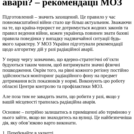
аварії? – рекомендації МОЗ
Підготовлений – значить захищений. Це правило у час
повномасштабної війни стало ще більш актуальним. Зважаючи
на те, що країна-терорист не дотримується жодних законів та
правил ведення війни, кожен українець повинен знати базові
правила поведінки у випадку надзвичайної ситуації будь-
якого характеру. У МОЗ України підготували рекомендації
щодо алгоритму дій у разі радіаційної аварії.
У першу чергу зазначимо, що ядерно-стратегічні об’єкти
будуються таким чином, щоб витримувати значні фізичні
пошкодження. Окрім того, на рівні кожного регіону постійно
здійснюється моніторинг радіаційного фону на предмет
дотримання всіх показників у нормі. Виконують цю роботу
обласні Центри контролю та профілактики МОЗ.
Але поза тим не завадить знати, що робити у разі, якщо у
вашій місцевості трапилась радіаційна аварія.
Основне – потрібно залишатись в приміщенні або терміново у
нього зайти, якщо ви знаходитесь на вулиці. Це найбезпечніша
дія, яку обов’язково варто виконати.
1. Перебувайте в укритті