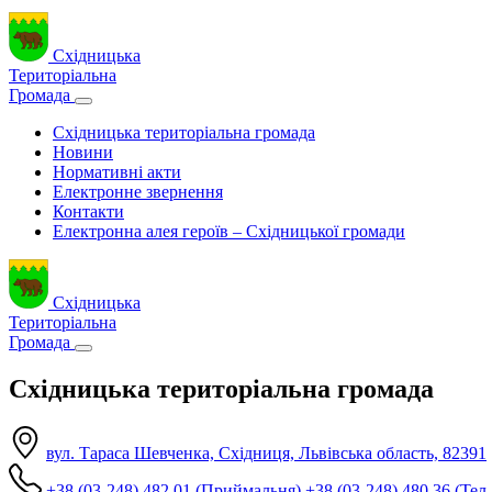
Східницька
Територіальна
Громада
Східницька територіальна громада
Новини
Нормативні акти
Електронне звернення
Контакти
Електронна алея героїв – Східницької громади
Східницька
Територіальна
Громада
Східницька територіальна громада
вул. Тараса Шевченка, Східниця, Львівська область, 82391
+38 (03-248) 482 01 (Приймальня)
+38 (03-248) 480 36 (Тел.