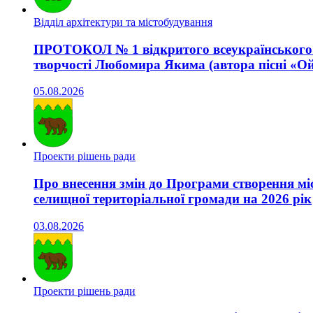
Відділ архітектури та містобудування
ПРОТОКОЛ № 1 відкритого всеукраїнського а
творчості Любомира Якима (автора пісні «Ой 
05.08.2026
Проекти рішень ради
Про внесення змін до Програми створення мі
селищної територіальної громади на 2026 рік
03.08.2026
Проекти рішень ради