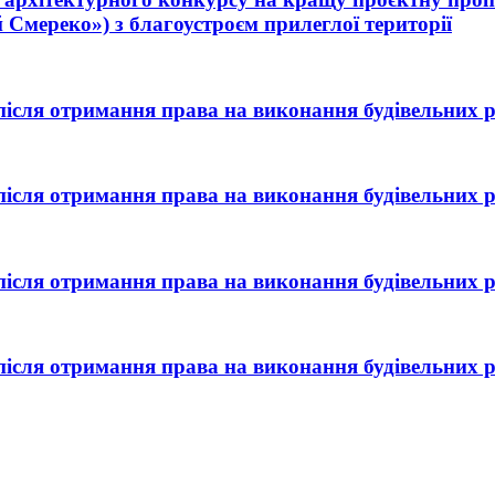
Смереко») з благоустроєм прилеглої території
після отримання права на виконання будівельних ро
після отримання права на виконання будівельних ро
після отримання права на виконання будівельних ро
після отримання права на виконання будівельних ро