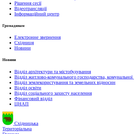
Рішення сесії
Відеотрансляції
Інформаційний центр
Громадянам
Електронне звернення
Східниця
Новини
Новини
Відділ архітектури та містобудування
Відділ житлово-комунального господарства, комунальної 
Відділ землекористування та земельних відносин
Відділ освіти
Відділ соціального захисту населення
Фінансовий відділ
ЦНАП
Східницька
Територіальна