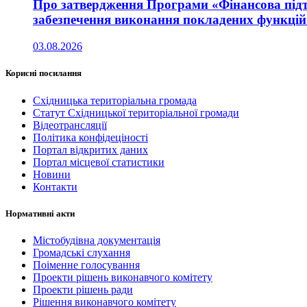
Про затвердження Програми «Фінансова підт
забезпечення виконання покладених функцій 
03.08.2026
Корисні посилання
Східницька територіальна громада
Статут Східницької територіальної громади
Відеотрансляції
Політика конфідеціності
Портал відкритих даних
Портал місцевої статистики
Новини
Контакти
Нормативні акти
Містобудівна документація
Громадські слухання
Поіменне голосування
Проекти рішень виконавчого комітету
Проекти рішень ради
Рішення виконавчого комітету