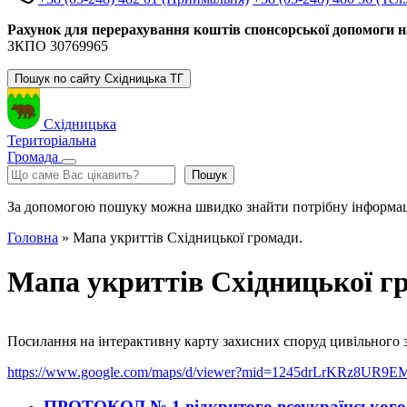
Рахунок для перерахування коштів спонсорської допомоги н
ЗКПО 30769965
Пошук по сайту Східницька ТГ
Східницька
Територіальна
Громада
Пошук
Пошук
За допомогою пошуку можна швидко знайти потрібну інформа
Головна
»
Мапа укриттів Східницької громади.
Мапа укриттів Східницької г
Посилання на інтерактивну карту захисних споруд цивільного 
https://www.google.com/maps/d/viewer?mid=1245drLrKRz8UR9
ПРОТОКОЛ № 1 відкритого всеукраїнського а