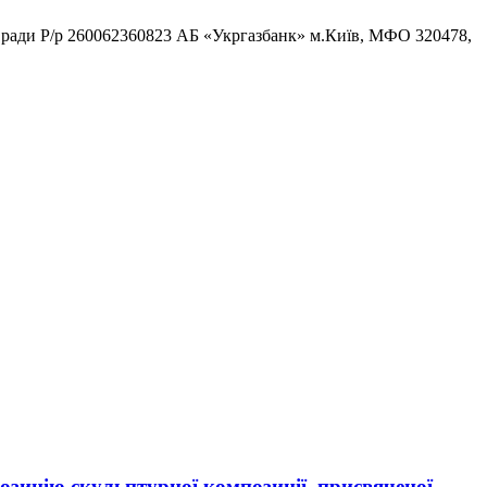
ради Р/р 260062360823 АБ «Укргазбанк» м.Київ, МФО 320478,
зицію скульптурної композиції, присвяченої