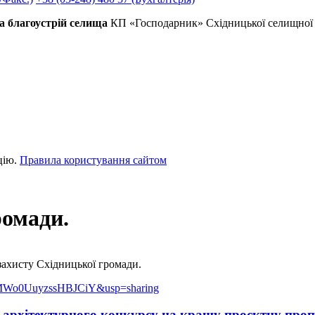
а благоустрій селища
КП «Господарник» Східницької селищної 
цію.
Правила користування сайтом
ромади.
захисту Східницької громади.
EMWo0UuyzssHBJCiY&usp=sharing
рхітектурного конкурсу на кращу проєктну пропо