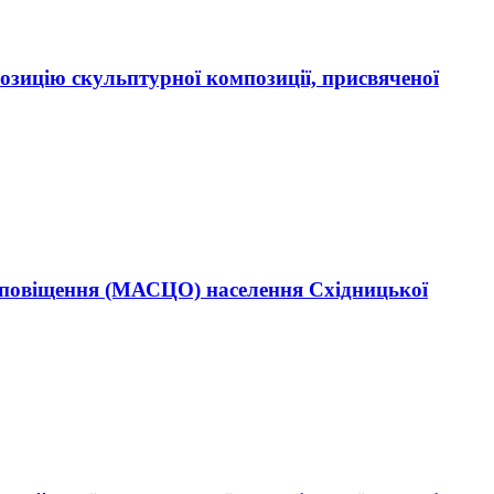
зицію скульптурної композиції, присвяченої
 оповіщення (МАСЦО) населення Східницької