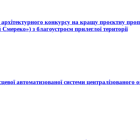
рхітектурного конкурсу на кращу проєктну пропо
Смереко») з благоустроєм прилеглої території
сцевої автоматизованої системи централізованого